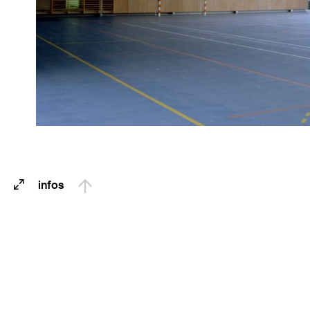
image suivante
plein écran
infos
Barthélémy Griño
+33 (0)1 43 38 
68 rue de la Fol
75011 Paris – Fr